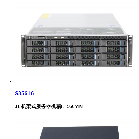
S35616
3U机架式服务器机箱L=560MM